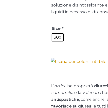
soluzione disintossicante e
liquidi in eccesso e, di con
Size
*
30g
L’
ortica
ha proprietà
diuret
camomilla
e la
valeriana
han
antispastiche
, come anche l
favorisce la diuresi
e tutti 