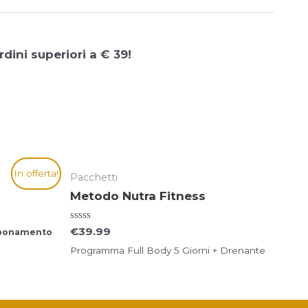
2.
dini superiori a € 39!
In offerta!
Pacchetti
Metodo Nutra Fitness
Valutato
€
39.99
bbonamento
0
su
Programma Full Body 5 Giorni + Drenante
5