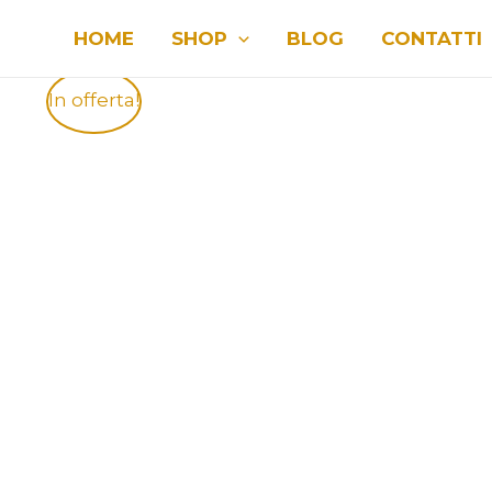
Vai
HOME
SHOP
BLOG
CONTATTI
al
contenuto
In offerta!