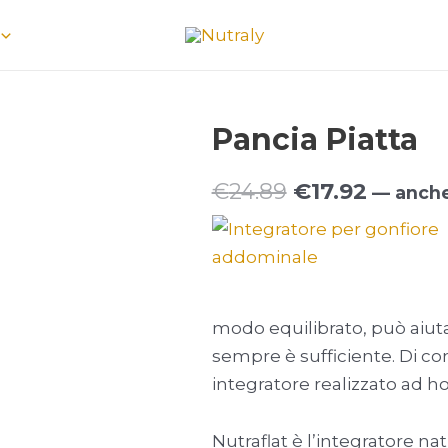
Pancia Piatta
Il
Il
€
24.89
€
17.92
—
anche
prezzo
prezzo
originale
attual
era:
è:
modo equilibrato, può aiuta
€24.89.
€17.92.
sempre è sufficiente. Di c
integratore realizzato ad h
Nutraflat è l’integratore na