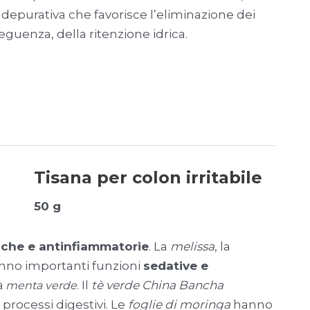
 depurativa che favorisce l’eliminazione dei
seguenza, della ritenzione idrica.
Tisana per colon irritabile
50 g
iche e antinfiammatorie
. La
melissa
, la
no importanti funzioni
sedative e
Il
tè verde China Bancha
a
menta verde
.
i processi digestivi. Le
foglie di moringa
hanno