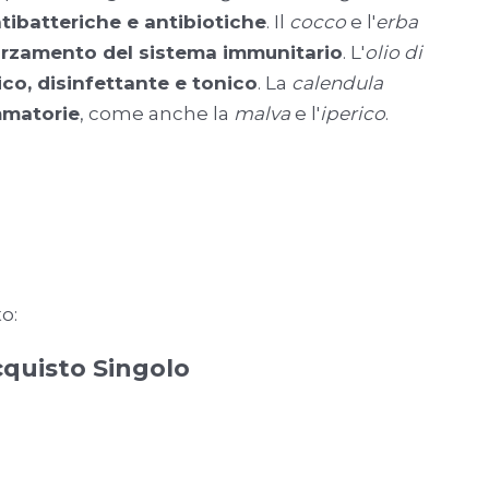
ntibatteriche e antibiotiche
. Il
cocco
e l'
erba
orzamento del sistema immunitario
. L'
olio di
ico, disinfettante e tonico
. La
calendula
mmatorie
, come anche la
malva
e l'
iperico
.
o:
quisto Singolo
zo
ale