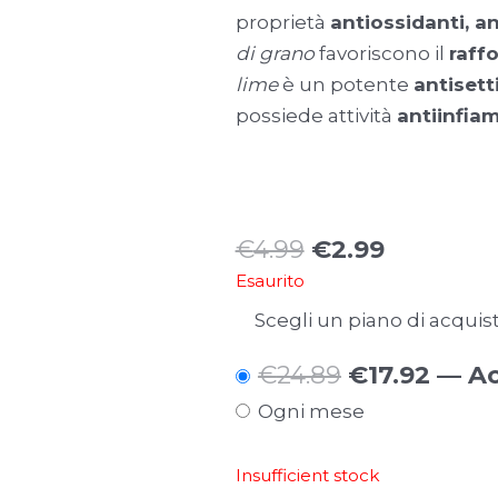
proprietà
antiossidanti, a
di grano
favoriscono il
raff
lime
è un potente
antisett
possiede attività
antiinfia
Il
Il
€
4.99
€
2.99
Esaurito
prezzo
prezzo
Scegli un piano di acquist
originale
attuale
era:
è:
Il
Il
€
24.89
€
17.92
— Ac
€4.99.
€2.99.
ogni mese
prezzo
prez
originale
attu
Insufficient stock
era:
è: