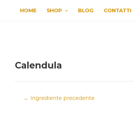
Vai
HOME
SHOP
BLOG
CONTATTI
al
contenuto
Calendula
Navigazione
←
Ingrediente precedente
articoli