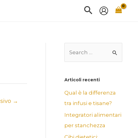
Cerca
C
Una vo
e
r
c
Articoli recenti
a
Qual è la differenza
:
ssivo
→
tra infusi e tisane?
Integratori alimentari
per stanchezza
Cibi dietetici: