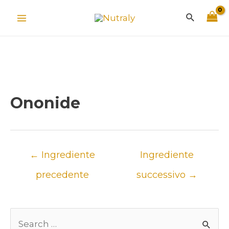
Vai
Cerca
al
Main
contenuto
Menu
Ononide
Navigazione
←
Ingrediente
Ingrediente
articoli
precedente
successivo
→
C
Un