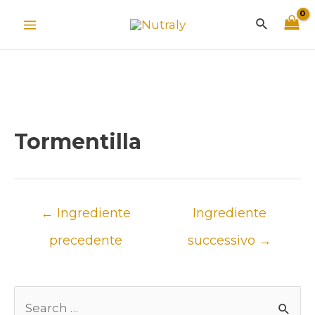
Vai
Cerca
al
Main
contenuto
Menu
Tormentilla
Navigazione
←
Ingrediente
Ingrediente
articoli
precedente
successivo
→
C
Un