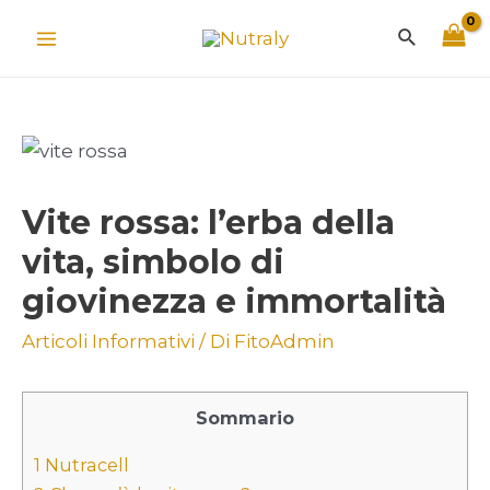
Vai
Cerca
al
Main
contenuto
Menu
Vite rossa: l’erba della
vita, simbolo di
giovinezza e immortalità
Articoli Informativi
/ Di
FitoAdmin
Sommario
1
Nutracell