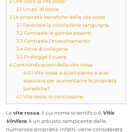
2
Che cos’è la vite rossa?
2.1
Un po’ di storia
3
Le proprietà benefiche della vite rossa
3.1
Favorisce la circolazione sanguigna
3.2
Contrasta le gambe pesanti
3.3
Contrasta l’invecchiamento
3.4
Ricca di collagene
3.5
Protegge il cuore
4
Controindicazioni della vite rossa
4.0.1
Vite rossa: a quali piante si può
associare per aumentarne le proprietà
benefiche?
4.1
Vite rossa: in conclusione
La
vite rossa
, il cui nome scientifico è
Vitis
Vinifera
, è un arbusto rampicante dalle
numerose proprietà. Infatti, viene considerata