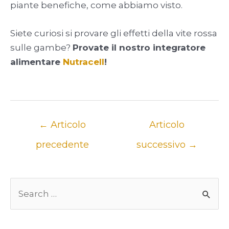
piante benefiche, come abbiamo visto.
Siete curiosi si provare gli effetti della vite rossa
sulle gambe?
Provate il nostro integratore
alimentare
Nutracell
!
Navigazione
←
Articolo
Articolo
articoli
precedente
successivo
→
C
Un
e
r