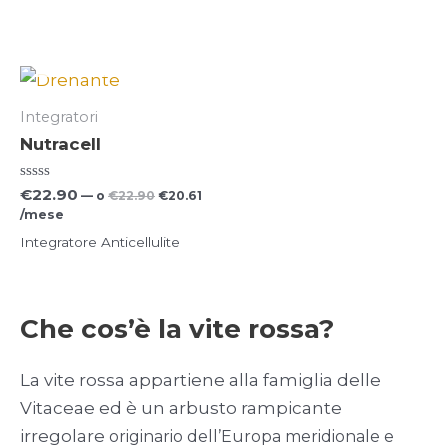
ESAURITO
Integratori
Nutracell
V
Il
Il
€
22.90
—
o
€
22.90
€
20.61
a
prezzo
prezzo
/mese
l
originale
attuale
u
era:
è:
Integratore Anticellulite
t
€22.90.
€20.61.
a
t
o
0
s
Che cos’è la vite rossa?
u
5
La vite rossa appartiene alla famiglia delle
Vitaceae ed è un arbusto rampicante
irregolare
originario dell’Europa meridionale e