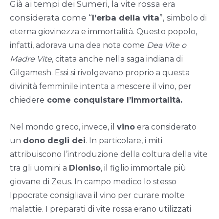
Già ai tempi dei Sumeri, la vite rossa era
considerata come “
l’erba della vita
”, s
imbolo di
eterna giovinezza e immortalità.
Questo popolo,
infatti, adorava una dea nota come
Dea Vite o
Madre Vite
, citata anche nella saga indiana di
Gilgamesh. Essi si rivolgevano proprio a questa
divinità femminile intenta a mescere il vino, per
chiedere
come conquistare l’immortalità.
Nel mondo greco, invece, il
vino
era considerato
un
dono degli dei
. In particolare, i miti
attribuiscono
l’introduzione della coltura della vite
tra gli uomini
a
Dioniso
, il figlio
immortale
più
giovane di Zeus. In campo medico lo stesso
Ippocrate consigliava il
vino per curare molte
malattie.
I preparati di
vite rossa
erano utilizzati